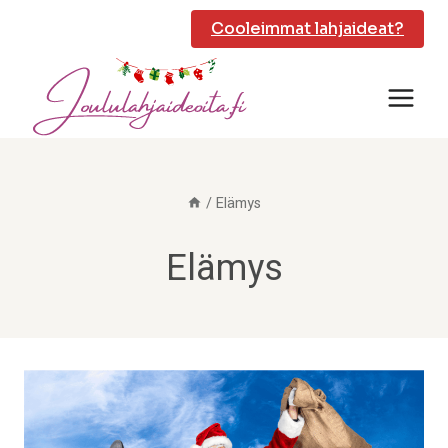
Siirry
Cooleimmat lahjaideat?
sisältöön
/
Elämys
Elämys