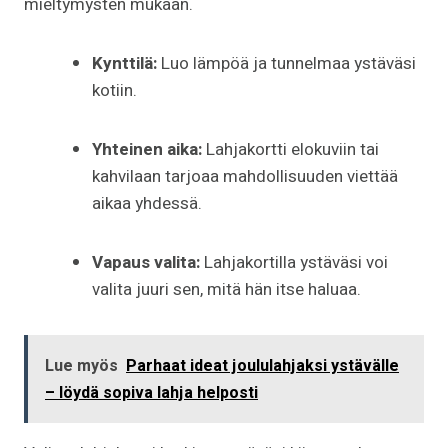
mieltymysten mukaan.
Kynttilä:
Luo lämpöä ja tunnelmaa ystäväsi
kotiin.
Yhteinen aika:
Lahjakortti elokuviin tai
kahvilaan tarjoaa mahdollisuuden viettää
aikaa yhdessä.
Vapaus valita:
Lahjakortilla ystäväsi voi
valita juuri sen, mitä hän itse haluaa.
Lue myös
Parhaat ideat joululahjaksi ystävälle
– löydä sopiva lahja helposti