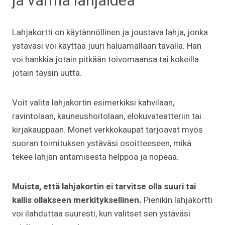
ja varma lahjaidea
Lahjakortti on käytännöllinen ja joustava lahja, jonka
ystäväsi voi käyttää juuri haluamallaan tavalla. Hän
voi hankkia jotain pitkään toivomaansa tai kokeilla
jotain täysin uutta.
Voit valita lahjakortin esimerkiksi kahvilaan,
ravintolaan, kauneushoitolaan, elokuvateatteriin tai
kirjakauppaan. Monet verkkokaupat tarjoavat myös
suoran toimituksen ystäväsi osoitteeseen, mikä
tekee lahjan antamisesta helppoa ja nopeaa.
Muista, että lahjakortin ei tarvitse olla suuri tai
kallis ollakseen merkityksellinen.
Pienikin lahjakortti
voi ilahduttaa suuresti, kun valitset sen ystäväsi