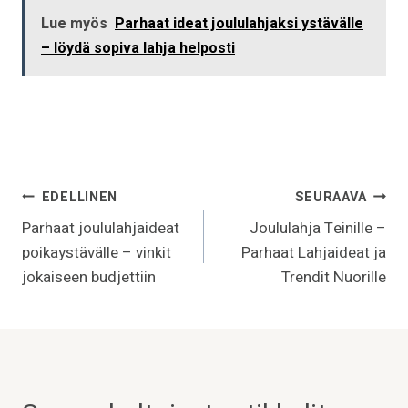
Lue myös
Parhaat ideat joululahjaksi ystävälle
– löydä sopiva lahja helposti
Artikkelien
EDELLINEN
SEURAAVA
selaus
Parhaat joululahjaideat
Joululahja Teinille –
poikaystävälle – vinkit
Parhaat Lahjaideat ja
jokaiseen budjettiin
Trendit Nuorille