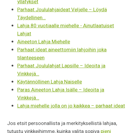
yllätykset
Parhaat Joululahjaideat Veljelle – Löydä
Täydellinen…
Lahja 80 vuotiaalle miehelle - Ainutlaatuiset
Lahjat
Aineeton Lahja Miehelle
Parhaat ideat aineettomiin lahjoihin joka
tilanteeseen
Parhaat Joululahjat Lapsille – Ideoita ja
Vinkkejä…
Käytännöllinen Lahja Naiselle
Paras Aineeton Lahja Isälle – Ideoita ja
Vinkkejä…
Lahja miehelle jolla on jo kaikkea – parhaat ideat
Jos etsit persoonallista ja merkityksellistä lahjaa,
tutustu vinkkeihimme, kuinka valita sopiva
pieni