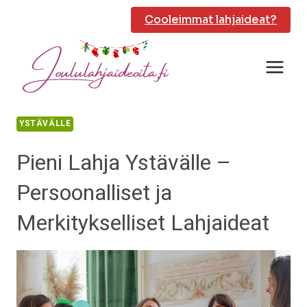
Siirry
Cooleimmat lahjaideat?
sisältöön
YSTÄVÄLLE
Pieni Lahja Ystävälle –
Persoonalliset ja
Merkitykselliset Lahjaideat