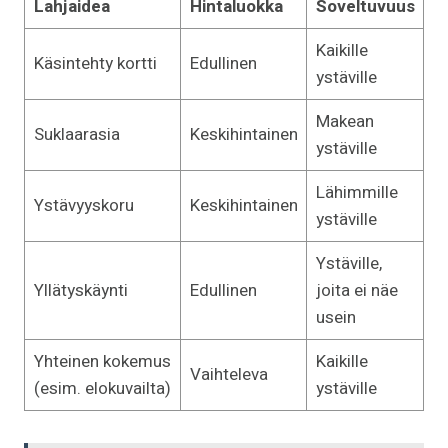
Lahjaidea
Hintaluokka
Soveltuvuus
Kaikille
Käsintehty kortti
Edullinen
ystäville
Makean
Suklaarasia
Keskihintainen
ystäville
Lähimmille
Ystävyyskoru
Keskihintainen
ystäville
Ystäville,
Yllätyskäynti
Edullinen
joita ei näe
usein
Yhteinen kokemus
Kaikille
Vaihteleva
(esim. elokuvailta)
ystäville