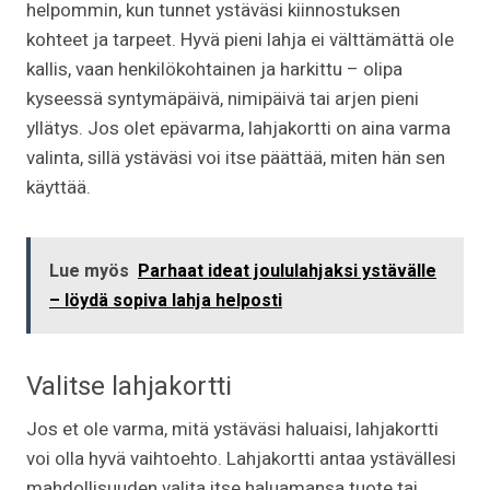
helpommin, kun tunnet ystäväsi kiinnostuksen
kohteet ja tarpeet. Hyvä pieni lahja ei välttämättä ole
kallis, vaan henkilökohtainen ja harkittu – olipa
kyseessä syntymäpäivä, nimipäivä tai arjen pieni
yllätys. Jos olet epävarma, lahjakortti on aina varma
valinta, sillä ystäväsi voi itse päättää, miten hän sen
käyttää.
Lue myös
Parhaat ideat joululahjaksi ystävälle
– löydä sopiva lahja helposti
Valitse lahjakortti
Jos et ole varma, mitä ystäväsi haluaisi, lahjakortti
voi olla hyvä vaihtoehto. Lahjakortti antaa ystävällesi
mahdollisuuden valita itse haluamansa tuote tai