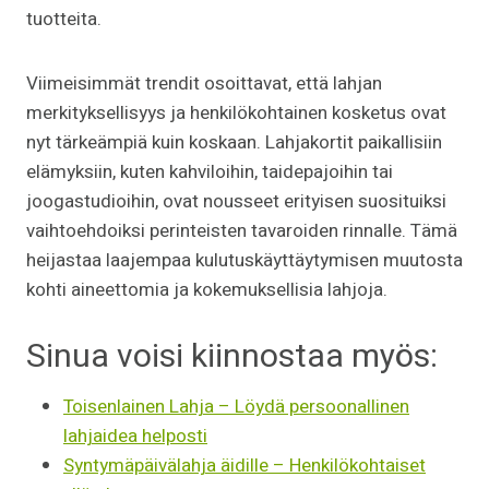
tuotteita.
Viimeisimmät trendit osoittavat, että lahjan
merkityksellisyys ja henkilökohtainen kosketus ovat
nyt tärkeämpiä kuin koskaan. Lahjakortit paikallisiin
elämyksiin, kuten kahviloihin, taidepajoihin tai
joogastudioihin, ovat nousseet erityisen suosituiksi
vaihtoehdoiksi perinteisten tavaroiden rinnalle. Tämä
heijastaa laajempaa kulutuskäyttäytymisen muutosta
kohti aineettomia ja kokemuksellisia lahjoja.
Sinua voisi kiinnostaa myös:
Toisenlainen Lahja – Löydä persoonallinen
lahjaidea helposti
Syntymäpäivälahja äidille – Henkilökohtaiset