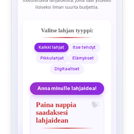
toteutettavia lahjaideoita, joilla saat ystäväsi
iloiseksi ilman suurta budjettia.
Valitse lahjan tyyppi:
Kaikki lahjat
Itse tehdyt
Pikkulahjat
Elämykset
Digitaaliset
Anna minulle lahjaidea!
Paina nappia
saadaksesi
lahjaidean