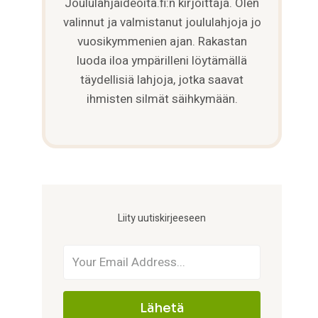
Joululahjaideoita.fi:n kirjoittaja. Olen
valinnut ja valmistanut joululahjoja jo
vuosikymmenien ajan. Rakastan
luoda iloa ympärilleni löytämällä
täydellisiä lahjoja, jotka saavat
ihmisten silmät säihkymään.
Liity uutiskirjeeseen
Lähetä