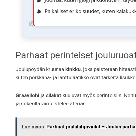
Paikalliset erikoisuudet, kuten kalakuk
Parhaat perinteiset jouluruoa
Joulupöydän kruunaa
kinkku
, joka paistetaan hitaast
kuten porkkana- ja lanttulaatikko ovat tärkeitä lisukkei
Graavilohi
ja
silakat
kuuluvat myös perinteisiin. Ne tu
ja sokerilla viimeistelee aterian.
Lue myös
Parhaat joululahjavinkit – Joulun parha