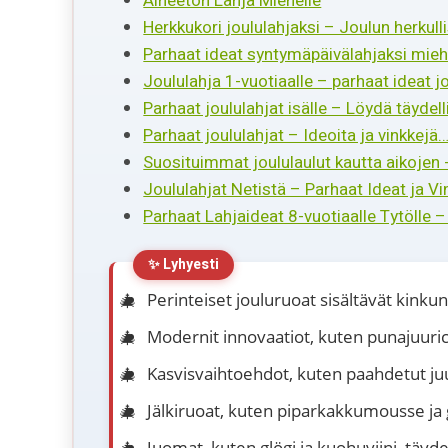
Aineeton Lahja Miehelle
Herkkukori joululahjaksi – Joulun herkulli
Parhaat ideat syntymäpäivälahjaksi mieh
Joululahja 1-vuotiaalle – parhaat ideat j
Parhaat joululahjat isälle – Löydä täydel
Parhaat joululahjat – Ideoita ja vinkkejä
Suosituimmat joululaulut kautta aikojen -
Joululahjat Netistä – Parhaat Ideat ja Vi
Parhaat Lahjaideat 8-vuotiaalle Tytölle 
Perinteiset jouluruoat sisältävät kinkun,
Modernit innovaatiot, kuten punajuurica
Kasvisvaihtoehdot, kuten paahdetut juu
Jälkiruoat, kuten piparkakkumousse ja
Juomat, kuten glögi ja kuohuviini, täyd