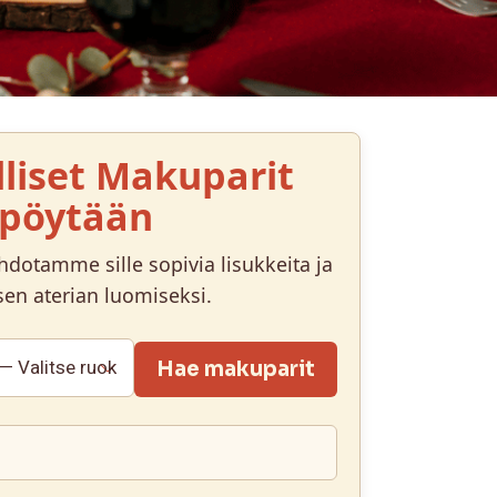
liset Makuparit
upöytään
ehdotamme sille sopivia lisukkeita ja
en aterian luomiseksi.
Hae makuparit