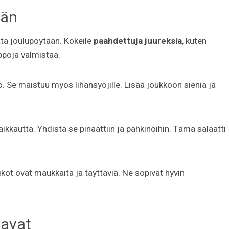
ään
ta joulupöytään. Kokeile
paahdettuja juureksia
, kuten
lppoja valmistaa.
o. Se maistuu myös lihansyöjille. Lisää joukkoon sieniä ja
ikkautta. Yhdistä se pinaattiin ja pähkinöihin. Tämä salaatti
tikot ovat maukkaita ja täyttäviä. Ne sopivat hyvin
aavat