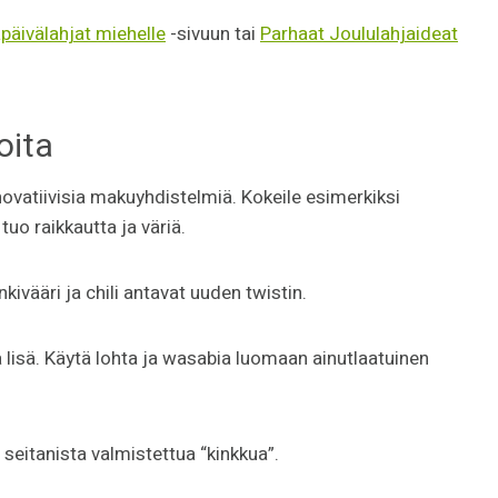
päivälahjat miehelle
-sivuun tai
Parhaat Joululahjaideat
oita
novatiivisia makuyhdistelmiä. Kokeile esimerkiksi
uo raikkautta ja väriä.
nkivääri ja chili antavat uuden twistin.
 lisä. Käytä lohta ja wasabia luomaan ainutlaatuinen
 seitanista valmistettua “kinkkua”.