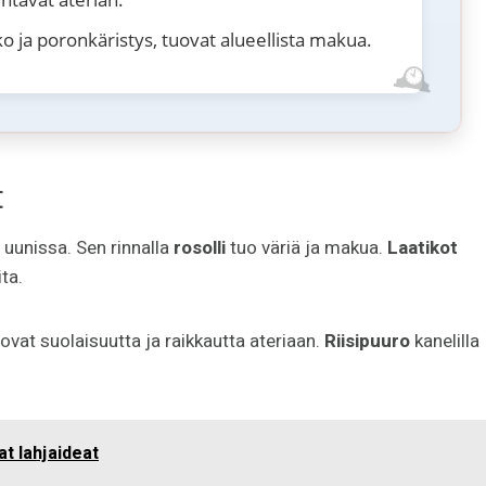
ko ja poronkäristys, tuovat alueellista makua.
t
i uunissa. Sen rinnalla
rosolli
tuo väriä ja makua.
Laatikot
ta.
ovat suolaisuutta ja raikkautta ateriaan.
Riisipuuro
kanelilla
at lahjaideat