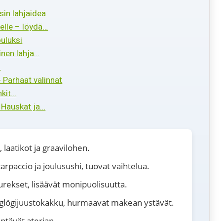
sin lahjaidea
elle – löydä…
ouluksi
linen lahja…
…
 Parhaat valinnat
nkit…
– Hauskat ja…
 laatikot ja graavilohen.
rpaccio ja joulusushi, tuovat vaihtelua.
rekset, lisäävät monipuolisuutta.
 glögijuustokakku, hurmaavat makean ystävät.
entävät aterian.