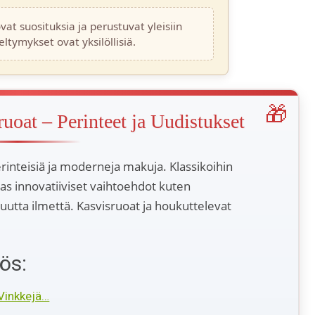
at suosituksia ja perustuvat yleisiin
ltymykset ovat yksilöllisiä.
uoat – Perinteet ja Uudistukset
rinteisiä ja moderneja makuja. Klassikoihin
taas innovatiiviset vaihtoehdot kuten
 uutta ilmettä. Kasvisruoat ja houkuttelevat
ös:
 Vinkkejä…