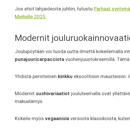
Jos etsit lahjaideoita juhliin, tutustu
Parhaat syntymä
Miehelle 2025
.
Modernit jouluruokainnovaati
Joulupöytään voi tuoda uutta ilmettä kokeilemalla in
punajuuricarpacciota
vuohenjuustokreemillä. Tämä t
Yhdistä perinteinen
kinkku
eksoottisiin mausteisiin. I
Modernit
sushivariaatiot
jouluteemalla ovat yllättävä
makuelämys.
Kokeile myös
vegaanisia
versioita klassikoista, kuten