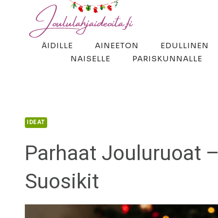
Siirry
sisältöön
ÄIDILLE
AINEETON
EDULLINEN
NAISELLE
PARISKUNNALLE
IDEAT
Parhaat Jouluruoat –
Suosikit