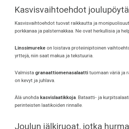
Kasvisvaihtoehdot joulupöyt
Kasvisvaihtoehdot tuovat raikkautta ja monipuolisuut
porkkanaa ja palsternakkaa. Ne ovat herkullisia ja he
Linssimureke
on loistava proteiinipitoinen vaihtoeht
yrttejä, niin saat makua ja tekstuuria.
Valmista
granaattiomenasalaatti
tuomaan väriä ja ra
on kevyt ja juhlava.
Älä unohda
kasvislaatikkoja
. Bataatti- ja kurpitsalaa
perinteisten laatikoiden rinnalle.
Joulun jälkiruoat, jotka hurm