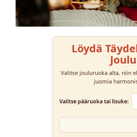
Löydä Täydel
Joul
Valitse jouluruoka alta, niin 
juomia harmonis
Valitse pääruoka tai lisuke: