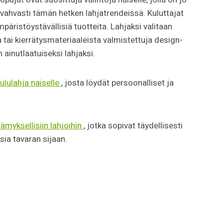
 vahvasti tämän hetken lahjatrendeissä. Kuluttajat
päristöystävällisiä tuotteita. Lahjaksi valitaan
 tai kierrätysmateriaaleista valmistettuja design-
 ainutlaatuiseksi lahjaksi.
ululahja naiselle
, josta löydät persoonalliset ja
lämyksellisiin lahjoihin
, jotka sopivat täydellisesti
ia tavaran sijaan.