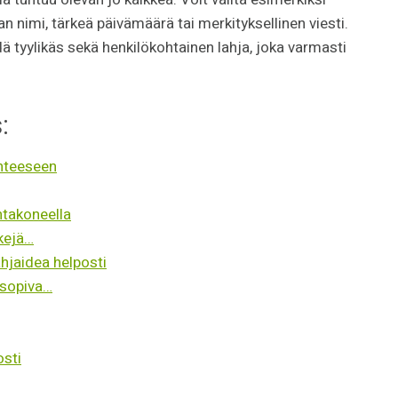
n nimi, tärkeä päivämäärä tai merkityksellinen viesti.
ä tyylikäs sekä henkilökohtainen lahja, joka varmasti
:
anteeseen
ntakoneella
kkejä…
hjaidea helposti
 sopiva…
osti