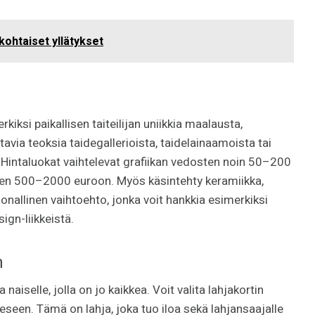
kohtaiset yllätykset
kiksi paikallisen taiteilijan uniikkia maalausta,
tavia teoksia taidegallerioista, taidelainaamoista tai
. Hintaluokat vaihtelevat grafiikan vedosten noin 50–200
ten 500–2000 euroon. Myös käsintehty keramiikka,
onallinen vaihtoehto, jonka voit hankkia esimerkiksi
sign-liikkeistä.
n
aiselle, jolla on jo kaikkea. Voit valita lahjakortin
seen. Tämä on lahja, joka tuo iloa sekä lahjansaajalle