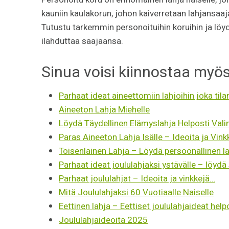
kauniin kaulakorun, johon kaiverretaan lahjansaaja
Tutustu tarkemmin personoituihin koruihin ja löyd
ilahduttaa saajaansa.
Sinua voisi kiinnostaa myös
Parhaat ideat aineettomiin lahjoihin joka til
Aineeton Lahja Miehelle
Löydä Täydellinen Elämyslahja Helposti Vali
Paras Aineeton Lahja Isälle – Ideoita ja Vin
Toisenlainen Lahja – Löydä persoonallinen la
Parhaat ideat joululahjaksi ystävälle – löydä
Parhaat joululahjat – Ideoita ja vinkkejä…
Mitä Joululahjaksi 60 Vuotiaalle Naiselle
Eettinen lahja – Eettiset joululahjaideat help
Joululahjaideoita 2025