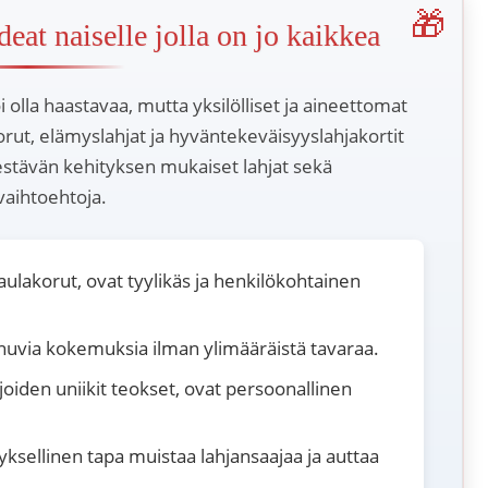
eat naiselle jolla on jo kaikkea
oi olla haastavaa, mutta yksilölliset ja aineettomat
orut, elämyslahjat ja hyväntekeväisyyslahjakortit
kestävän kehityksen mukaiset lahjat sekä
vaihtoehtoja.
ulakorut, ovat tyylikäs ja henkilökohtainen
inuvia kokemuksia ilman ylimääräistä tavaraa.
lijoiden uniikit teokset, ovat persoonallinen
ksellinen tapa muistaa lahjansaajaa ja auttaa