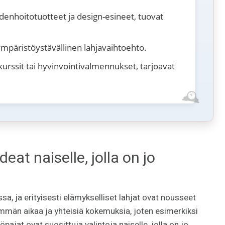
denhoitotuotteet ja design-esineet, tuovat
 ympäristöystävällinen lahjavaihtoehto.
kurssit tai hyvinvointivalmennukset, tarjoavat
eat naiselle, jolla on jo
sa, ja erityisesti elämykselliset lahjat ovat nousseet
mmän aikaa ja yhteisiä kokemuksia, joten esimerkiksi
pajat ovat suosittuja valintoja naiselle, jolla on jo