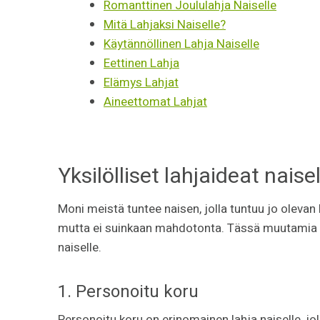
Romanttinen Joululahja Naiselle
Mitä Lahjaksi Naiselle?
Käytännöllinen Lahja Naiselle
Eettinen Lahja
Elämys Lahjat
Aineettomat Lahjat
Yksilölliset lahjaideat naisel
Moni meistä tuntee naisen, jolla tuntuu jo olevan 
mutta ei suinkaan mahdotonta. Tässä muutamia yksil
naiselle.
1. Personoitu koru
Personoitu koru on erinomainen lahja naiselle, joll