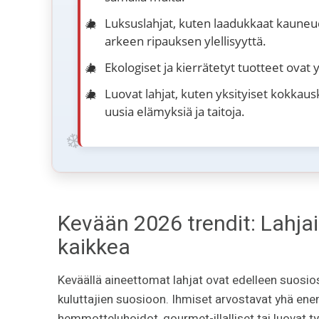
Luksuslahjat, kuten laadukkaat kauneu
arkeen ripauksen ylellisyyttä.
Ekologiset ja kierrätetyt tuotteet ovat
Luovat lahjat, kuten yksityiset kokkaus
uusia elämyksiä ja taitoja.
Kevään 2026 trendit: Lahjaid
kaikkea
Keväällä aineettomat lahjat ovat edelleen suosios
kuluttajien suosioon. Ihmiset arvostavat yhä ene
hemmotteluhoidot, gourmet-illalliset tai luovat työ