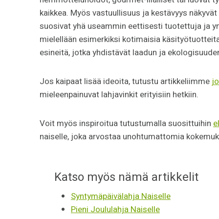
kaikkea. Myös vastuullisuus ja kestävyys näkyvät
suosivat yhä useammin eettisesti tuotettuja ja ym
mielellään esimerkiksi kotimaisia käsityötuotteita
esineitä, jotka yhdistävät laadun ja ekologisuuden
Jos kaipaat lisää ideoita, tutustu artikkeliimme
jo
mieleenpainuvat lahjavinkit erityisiin hetkiin.
Voit myös inspiroitua tutustumalla suosittuihin
e
naiselle, joka arvostaa unohtumattomia kokemuks
Katso myös nämä artikkelit
Syntymäpäivälahja Naiselle
Pieni Joululahja Naiselle