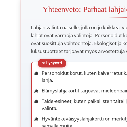
Yhteenveto: Parhaat lahjaid
Lahjan valinta naiselle, jolla on jo kaikkea, v
lahjat ovat varmoja valintoja. Personoidut k
ovat suosittuja vaihtoehtoja. Ekologiset ja 
luksustuotteet tarjoavat myös arvostettuja 
Personoidut korut, kuten kaiverretut ka
lahja.
Elämyslahjakortit tarjoavat mieleenpa
Taide-esineet, kuten paikallisten taitei
valinta.
Hyväntekeväisyyslahjakortti on merkity
samalla muita.