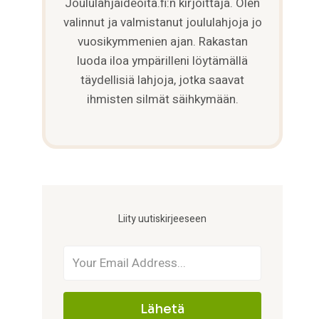
Joululahjaideoita.fi:n kirjoittaja. Olen
valinnut ja valmistanut joululahjoja jo
vuosikymmenien ajan. Rakastan
luoda iloa ympärilleni löytämällä
täydellisiä lahjoja, jotka saavat
ihmisten silmät säihkymään.
Liity uutiskirjeeseen
Lähetä