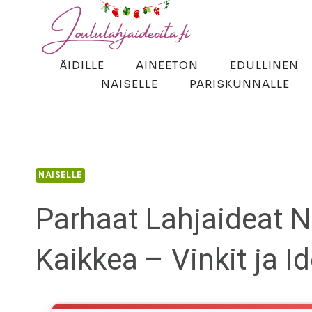
Siirry
sisältöön
ÄIDILLE
AINEETON
EDULLINEN
NAISELLE
PARISKUNNALLE
NAISELLE
Parhaat Lahjaideat Na
Kaikkea – Vinkit ja I