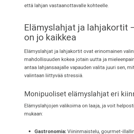
että lahjan vastaanottavalle kohteelle.
Elämyslahjat ja lahjakortit –
on jo kaikkea
Elämyslahjat ja lahjakortit ovat erinomainen valint
mahdollisuuden kokea jotain uutta ja mieleenpainu
antaa lahjansaajalle vapauden valita juuri sen, mi
valintaan liittyvää stressiä.
Monipuoliset elämyslahjat eri kii
Elämyslahjojen valikoima on laaja, ja voit helpo
mukaan:
Gastronomia:
Viininmaistelu, gourmet-illalli