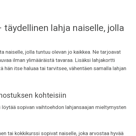
 täydellinen lahja naiselle, jolla
a naiselle, jolla tuntuu olevan jo kaikkea. Ne tarjoavat
vaa ilman ylimääräistä tavaraa. Lisäksi lahjakortti
tä hän itse haluaa tai tarvitsee, vähentäen samalla lahjan
nnostuksen kohteisiin
sti löytää sopivan vaihtoehdon lahjansaajan mieltymysten
nen tai kokkikurssi sopivat naiselle, joka arvostaa hyvää