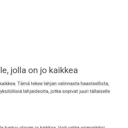
le, jolla on jo kaikkea
kaikkea. Tämä tekee lahjan valinnasta haasteellista,
öllisiä lahjaideoita, jotka sopivat juuri tällaiselle
a tuntuu olevan jo kaikkea. Voit valita esimerkiksi