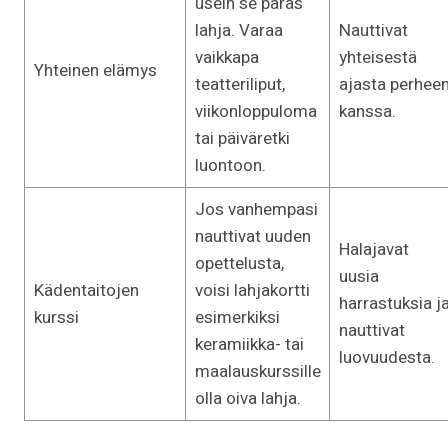
usein se paras
lahja. Varaa
Nauttivat
vaikkapa
yhteisestä
Yhteinen elämys
teatteriliput,
ajasta perhee
viikonloppuloma
kanssa.
tai päiväretki
luontoon.
Jos vanhempasi
nauttivat uuden
Halajavat
opettelusta,
uusia
Kädentaitojen
voisi lahjakortti
harrastuksia j
kurssi
esimerkiksi
nauttivat
keramiikka- tai
luovuudesta.
maalauskurssille
olla oiva lahja.