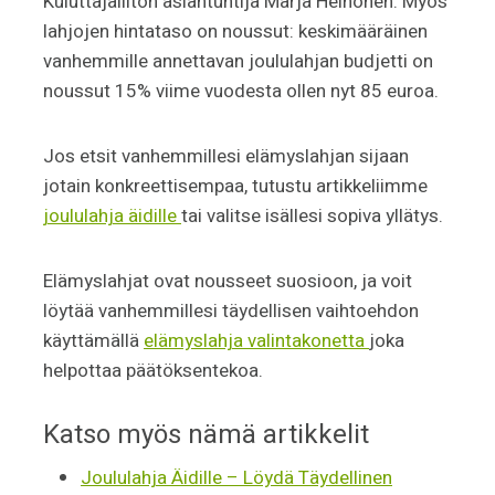
Kuluttajaliiton asiantuntija Marja Heinonen. Myös
lahjojen hintataso on noussut: keskimääräinen
vanhemmille annettavan joululahjan budjetti on
noussut 15% viime vuodesta ollen nyt 85 euroa.
Jos etsit vanhemmillesi elämyslahjan sijaan
jotain konkreettisempaa, tutustu artikkeliimme
joululahja äidille
tai valitse isällesi sopiva yllätys.
Elämyslahjat ovat nousseet suosioon, ja voit
löytää vanhemmillesi täydellisen vaihtoehdon
käyttämällä
elämyslahja valintakonetta
joka
helpottaa päätöksentekoa.
Katso myös nämä artikkelit
Joululahja Äidille – Löydä Täydellinen