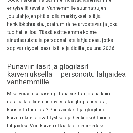
Joulun aikaan haluamme muistaa läheisiämme
erityisellä tavalla. Vanhemmille suunnattujen
joululahjojen pitäisi olla merkityksellisiä ja
henkilökohtaisia, jotain, mitä he arvostavat ja joka
tuo heille iloa. Tässä esittelemme kolme
ainutlaatuista ja persoonallista lahjaideaa, jotka
sopivat täydellisesti isälle ja äidille jouluna 2026.
Punaviinilasit ja glögilasit
kaiverruksella – personoitu lahjaidea
vanhemmille
Mikä voisi olla parempi tapa viettää joulua kuin
nauttia lasillinen punaviiniä tai glögiä uusista,
kauniista laseista? Punaviinilasit ja glögilasit
kaiverruksella ovat tyylikäs ja henkilökohtainen
lahjaidea. Voit kaiverruttaa lasiin esimerkiksi