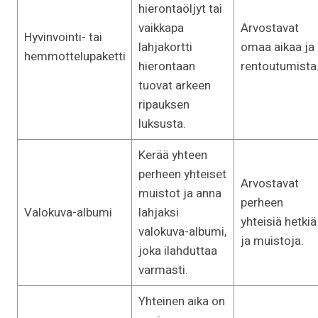
hierontaöljyt tai
vaikkapa
Arvostavat
Hyvinvointi- tai
lahjakortti
omaa aikaa ja
hemmottelupaketti
hierontaan
rentoutumista
tuovat arkeen
ripauksen
luksusta.
Kerää yhteen
perheen yhteiset
Arvostavat
muistot ja anna
perheen
Valokuva-albumi
lahjaksi
yhteisiä hetkiä
valokuva-albumi,
ja muistoja.
joka ilahduttaa
varmasti.
Yhteinen aika on