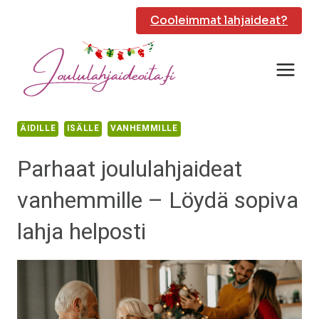
Siirry
Cooleimmat lahjaideat?
sisältöön
ÄIDILLE
ISÄLLE
VANHEMMILLE
Parhaat joululahjaideat
vanhemmille – Löydä sopiva
lahja helposti