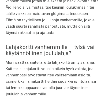
vanhemmillesi jotain mielekästä ja henkilökohtaista?
Äidille voisi valmistaa itse kauniin joulukranssin tai
isälle vaikkapa maistuvan glögimausteseoksen.
Tämä on täydellinen joululahja vanhemmille, joka ei
vaadi suurta rahallista panostusta, mutta on silti
täynnä rakkautta ja ajatusta.
Lahjakortti vanhemmille – tylsä vai
käytännöllinen joululahja?
Moni saattaa ajatella, että lahjakortti on tylsä lahja.
Kuitenkin lahjakortti voi olla oikein hyvä valinta, jos
vanhempasi arvostavat itse valitsemiaan asioita.
Esimerkiksi lahjakortti heidän suosikkiravintolaansa
tai lempikauppaansa voi olla juuri se täydellinen
joululahja vanhemmille.