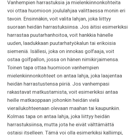
Vanhempien harrastuksia ja mielenkiinnonkohteita
voi ottaa huomioon joululahjaa valittaessa monin eri
tavoin. Ensinnäkin, voit valita lahjan, joka liittyy
suoraan heidän harrastuksiinsa. Jos äitisi esimerkiksi
harrastaa puutarhanhoitoa, voit hankkia hänelle
uuden, laadukkaan puutarhatyökalun tai erikoisia
siemeniä. Isällesi, joka on innokas golfaaja, voit
ostaa golfpallon, jossa on hänen nimikirjaimensa.
Toinen tapa ottaa huomioon vanhempien
mielenkiinnonkohteet on antaa lahja, joka laajentaa
heidän harrastustensa piiriä. Jos vanhempasi
rakastavat matkustamista, voit esimerkiksi antaa
heille matkaoppaan johonkin heidän vielä
vierailukohteenaan olevaan maahan tai kaupunkiin.
Kolmas tapa on antaa lahja, joka liittyy heidän
harrastuksiinsa, mutta jota he eivät välttämättä
ostaisi itselleen. Tämä voi olla esimerkiksi kalliimpi,