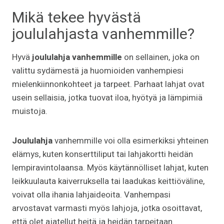
Mikä tekee hyvästä
joululahjasta vanhemmille?
Hyvä
joululahja vanhemmille
on sellainen, joka on
valittu sydämestä ja huomioiden vanhempiesi
mielenkiinnonkohteet ja tarpeet. Parhaat lahjat ovat
usein sellaisia, jotka tuovat iloa, hyötyä ja lämpimiä
muistoja.
Joululahja
vanhemmille voi olla esimerkiksi yhteinen
elämys, kuten konserttiliput tai lahjakortti heidän
lempiravintolaansa. Myös käytännölliset lahjat, kuten
leikkuulauta kaiverruksella tai laadukas keittiöväline,
voivat olla ihania lahjaideoita. Vanhempasi
arvostavat varmasti myös lahjoja, jotka osoittavat,
että olet ajatellut heitä ja heidän tarpeitaan.