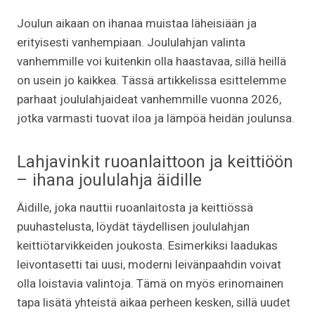
Joulun aikaan on ihanaa muistaa läheisiään ja
erityisesti vanhempiaan. Joululahjan valinta
vanhemmille voi kuitenkin olla haastavaa, sillä heillä
on usein jo kaikkea. Tässä artikkelissa esittelemme
parhaat joululahjaideat vanhemmille vuonna 2026,
jotka varmasti tuovat iloa ja lämpöä heidän joulunsa.
Lahjavinkit ruoanlaittoon ja keittiöön
– ihana joululahja äidille
Äidille, joka nauttii ruoanlaitosta ja keittiössä
puuhastelusta, löydät täydellisen joululahjan
keittiötarvikkeiden joukosta. Esimerkiksi laadukas
leivontasetti tai uusi, moderni leivänpaahdin voivat
olla loistavia valintoja. Tämä on myös erinomainen
tapa lisätä yhteistä aikaa perheen kesken, sillä uudet