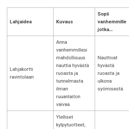
Sopii
Lahjaidea
Kuvaus
vanhemmille
jotka…
Anna
vanhemmillesi
mahdollisuus
Nauttivat
nauttia hyvästä
hyvästä
Lahjakortti
ruoasta ja
ruoasta ja
ravintolaan
tunnelmasta
ulkona
ilman
syömisestä.
ruuanlaiton
vaivaa.
Ylelliset
kylpytuotteet,