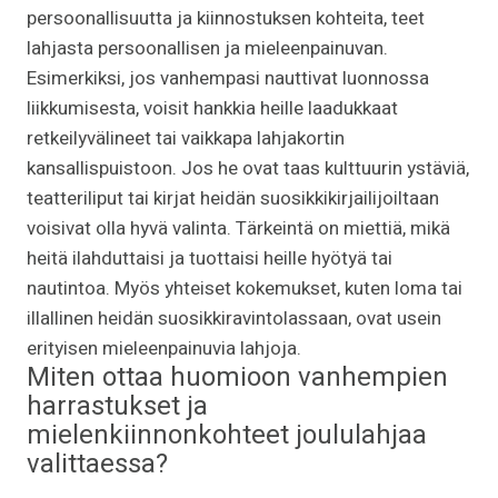
persoonallisuutta ja kiinnostuksen kohteita, teet
lahjasta persoonallisen ja mieleenpainuvan.
Esimerkiksi, jos vanhempasi nauttivat luonnossa
liikkumisesta, voisit hankkia heille laadukkaat
retkeilyvälineet tai vaikkapa lahjakortin
kansallispuistoon. Jos he ovat taas kulttuurin ystäviä,
teatteriliput tai kirjat heidän suosikkikirjailijoiltaan
voisivat olla hyvä valinta. Tärkeintä on miettiä, mikä
heitä ilahduttaisi ja tuottaisi heille hyötyä tai
nautintoa. Myös yhteiset kokemukset, kuten loma tai
illallinen heidän suosikkiravintolassaan, ovat usein
erityisen mieleenpainuvia lahjoja.
Miten ottaa huomioon vanhempien
harrastukset ja
mielenkiinnonkohteet joululahjaa
valittaessa?