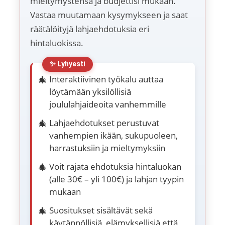
mieltymystensä ja budjettisi mukaan.
Vastaa muutamaan kysymykseen ja saat
räätälöityjä lahjaehdotuksia eri
hintaluokissa.
Interaktiivinen työkalu auttaa
löytämään yksilöllisiä
joululahjaideoita vanhemmille
Lahjaehdotukset perustuvat
vanhempien ikään, sukupuoleen,
harrastuksiin ja mieltymyksiin
Voit rajata ehdotuksia hintaluokan
(alle 30€ – yli 100€) ja lahjan tyypin
mukaan
Suositukset sisältävät sekä
käytännöllisiä, elämyksellisiä että