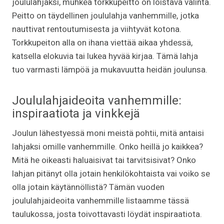
joululahjaksi, muhkea torkkupeitto on loistava valinta.
Peitto on täydellinen joululahja vanhemmille, jotka
nauttivat rentoutumisesta ja viihtyvät kotona.
Torkkupeiton alla on ihana viettää aikaa yhdessä,
katsella elokuvia tai lukea hyvää kirjaa. Tämä lahja
tuo varmasti lämpöä ja mukavuutta heidän joulunsa.
Joululahjaideoita vanhemmille:
inspiraatiota ja vinkkejä
Joulun lähestyessä moni meistä pohtii, mitä antaisi
lahjaksi omille vanhemmille. Onko heillä jo kaikkea?
Mitä he oikeasti haluaisivat tai tarvitsisivat? Onko
lahjan pitänyt olla jotain henkilökohtaista vai voiko se
olla jotain käytännöllistä? Tämän vuoden
joululahjaideoita vanhemmille listaamme tässä
taulukossa, josta toivottavasti löydät inspiraatiota.