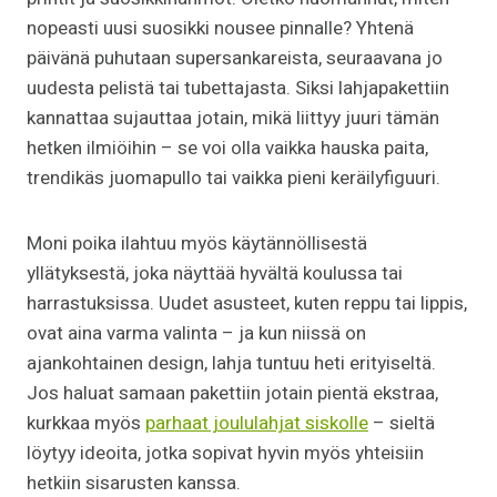
nopeasti uusi suosikki nousee pinnalle? Yhtenä
päivänä puhutaan supersankareista, seuraavana jo
uudesta pelistä tai tubettajasta. Siksi lahjapakettiin
kannattaa sujauttaa jotain, mikä liittyy juuri tämän
hetken ilmiöihin – se voi olla vaikka hauska paita,
trendikäs juomapullo tai vaikka pieni keräilyfiguuri.
Moni poika ilahtuu myös käytännöllisestä
yllätyksestä, joka näyttää hyvältä koulussa tai
harrastuksissa. Uudet asusteet, kuten reppu tai lippis,
ovat aina varma valinta – ja kun niissä on
ajankohtainen design, lahja tuntuu heti erityiseltä.
Jos haluat samaan pakettiin jotain pientä ekstraa,
kurkkaa myös
parhaat joululahjat siskolle
– sieltä
löytyy ideoita, jotka sopivat hyvin myös yhteisiin
hetkiin sisarusten kanssa.