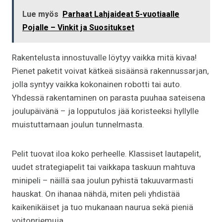
Lue myös
Parhaat Lahjaideat 5-vuotiaalle
Pojalle – Vinkit ja Suositukset
Rakentelusta innostuvalle löytyy vaikka mitä kivaa!
Pienet paketit voivat kätkeä sisäänsä rakennussarjan,
jolla syntyy vaikka kokonainen robotti tai auto.
Yhdessä rakentaminen on parasta puuhaa sateisena
joulupäivänä – ja lopputulos jää koristeeksi hyllylle
muistuttamaan joulun tunnelmasta.
Pelit tuovat iloa koko perheelle. Klassiset lautapelit,
uudet strategiapelit tai vaikkapa taskuun mahtuva
minipeli – näillä saa joulun pyhistä takuuvarmasti
hauskat. On ihanaa nähdä, miten peli yhdistää
kaikenikäiset ja tuo mukanaan naurua sekä pieniä
voitonriemuja.