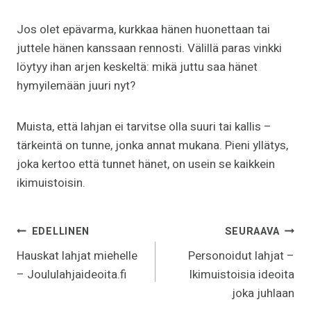
Jos olet epävarma, kurkkaa hänen huonettaan tai
juttele hänen kanssaan rennosti. Välillä paras vinkki
löytyy ihan arjen keskeltä: mikä juttu saa hänet
hymyilemään juuri nyt?
Muista, että lahjan ei tarvitse olla suuri tai kallis –
tärkeintä on tunne, jonka annat mukana. Pieni yllätys,
joka kertoo että tunnet hänet, on usein se kaikkein
ikimuistoisin.
Artikkelien
EDELLINEN
SEURAAVA
selaus
Hauskat lahjat miehelle
Personoidut lahjat –
– Joululahjaideoita.fi
Ikimuistoisia ideoita
joka juhlaan