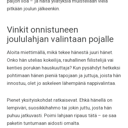
paljon iloa – ja näitä yllätyksiä muistellaan vielä
pitkään joulun jälkeenkin.
Vinkit onnistuneen
joululahjan valintaan pojalle
Aloita miettimällä, mikä tekee hänestä juuri hänet.
Onko hän utelias kokeilija, rauhallinen fiilistelijä vai
kenties porukan hauskuuttaja? Kun pysähdyt hetkeksi
pohtimaan hänen pieniä tapojaan ja juttuja, joista hän
innostuu, olet jo askeleen lähempänä nappivalintaa.
Pienet yksityiskohdat ratkaisevat. Ehkä hänellä on
lempiväri, suosikkihahmo tai jokin juttu, josta hän
puhuu jatkuvasti. Poimi lahjaan ripaus tätä – se saa
paketin tuntumaan aidosti omalta.