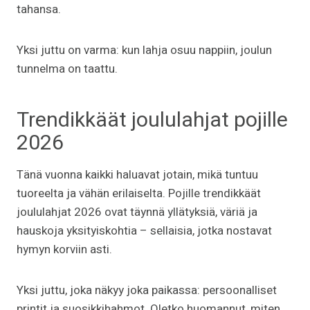
tahansa.
Yksi juttu on varma: kun lahja osuu nappiin, joulun
tunnelma on taattu.
Trendikkäät joululahjat pojille
2026
Tänä vuonna kaikki haluavat jotain, mikä tuntuu
tuoreelta ja vähän erilaiselta. Pojille trendikkäät
joululahjat 2026 ovat täynnä yllätyksiä, väriä ja
hauskoja yksityiskohtia – sellaisia, jotka nostavat
hymyn korviin asti.
Yksi juttu, joka näkyy joka paikassa: persoonalliset
printit ja suosikkihahmot. Oletko huomannut, miten