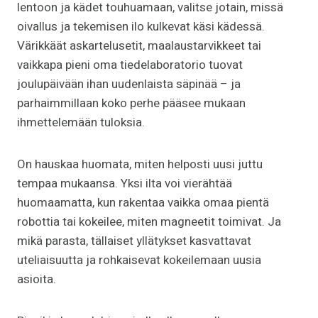
lentoon ja kädet touhuamaan, valitse jotain, missä
oivallus ja tekemisen ilo kulkevat käsi kädessä.
Värikkäät askartelusetit, maalaustarvikkeet tai
vaikkapa pieni oma tiedelaboratorio tuovat
joulupäivään ihan uudenlaista säpinää – ja
parhaimmillaan koko perhe pääsee mukaan
ihmettelemään tuloksia.
On hauskaa huomata, miten helposti uusi juttu
tempaa mukaansa. Yksi ilta voi vierähtää
huomaamatta, kun rakentaa vaikka omaa pientä
robottia tai kokeilee, miten magneetit toimivat. Ja
mikä parasta, tällaiset yllätykset kasvattavat
uteliaisuutta ja rohkaisevat kokeilemaan uusia
asioita.