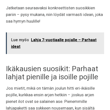
Jatketaan seuraavaksi konkreettisten suosikkien
pariin – pysy mukana, niin löydät varmasti idean, joka
saa hymyn huulille!
Lue myös
Lahja 7-vuotiaalle pojalle – Parhaat
ideat
Ikäkausien suosikit: Parhaat
lahjat pienille ja isoille pojille
Jos mietit, mikä on tämän joulun hitti eri-ikäisille
pojille, kurkkaa ensin arjen hetkiin – joskus arjen
pienet ilot ovat se salainen ase. Pienemmille
lahjapaketti saa sykkeen nousemaan, kun sisältä