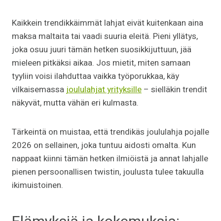
Kaikkein trendikkäimmät lahjat eivät kuitenkaan aina
maksa maltaita tai vaadi suuria eleitä. Pieni yllätys,
joka osuu juuri tämän hetken suosikkijuttuun, jää
mieleen pitkäksi aikaa. Jos mietit, miten samaan
tyyliin voisi ilahduttaa vaikka työporukkaa, käy
vilkaisemassa
joululahjat yrityksille
– sielläkin trendit
näkyvät, mutta vähän eri kulmasta.
Tärkeintä on muistaa, että trendikäs joululahja pojalle
2026 on sellainen, joka tuntuu aidosti omalta. Kun
nappaat kiinni tämän hetken ilmiöistä ja annat lahjalle
pienen persoonallisen twistin, joulusta tulee takuulla
ikimuistoinen.