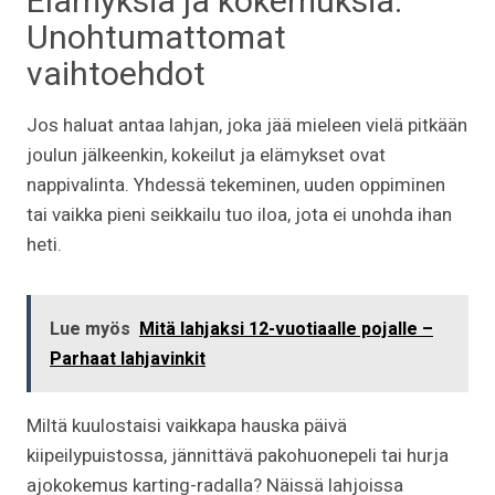
Elämyksiä ja kokemuksia:
Unohtumattomat
vaihtoehdot
Jos haluat antaa lahjan, joka jää mieleen vielä pitkään
joulun jälkeenkin, kokeilut ja elämykset ovat
nappivalinta. Yhdessä tekeminen, uuden oppiminen
tai vaikka pieni seikkailu tuo iloa, jota ei unohda ihan
heti.
Lue myös
Mitä lahjaksi 12-vuotiaalle pojalle –
Parhaat lahjavinkit
Miltä kuulostaisi vaikkapa hauska päivä
kiipeilypuistossa, jännittävä pakohuonepeli tai hurja
ajokokemus karting-radalla? Näissä lahjoissa