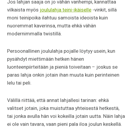
Jos lahjan saaja on jo vähän vanhempi, kannattaa
vilkaista myös
joululahja teini-ikäiselle
-vinkit, sillä
moni teinipoika ilahtuu samoista ideoista kuin
nuoremmat kaverinsa, mutta ehkä vähän
modernimmalla twistillä.
Persoonallinen joululahja pojalle löytyy usein, kun
pysähdyt miettimään hetken hänen
luonteenpiirteitään ja pieniä toiveitaan – joskus se
paras lahja onkin jotain ihan muuta kuin perinteinen
lelu tai peli.
Välillä riittää, että annat lahjallesi tarinan: ehkä
valitset jotain, joka muistuttaa yhteisestä hetkestä,
tai jonka avulla hän voi kokeilla jotain uutta. Näin lahja
ei ole vain tavara, vaan pieni pala iloa joulun keskellä.