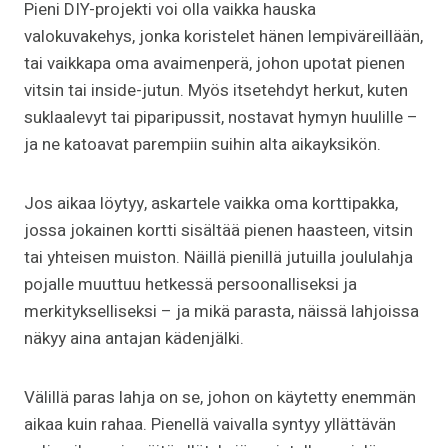
Pieni DIY-projekti voi olla vaikka hauska
valokuvakehys, jonka koristelet hänen lempiväreillään,
tai vaikkapa oma avaimenperä, johon upotat pienen
vitsin tai inside-jutun. Myös itsetehdyt herkut, kuten
suklaalevyt tai piparipussit, nostavat hymyn huulille –
ja ne katoavat parempiin suihin alta aikayksikön.
Jos aikaa löytyy, askartele vaikka oma korttipakka,
jossa jokainen kortti sisältää pienen haasteen, vitsin
tai yhteisen muiston. Näillä pienillä jutuilla joululahja
pojalle muuttuu hetkessä persoonalliseksi ja
merkitykselliseksi – ja mikä parasta, näissä lahjoissa
näkyy aina antajan kädenjälki.
Välillä paras lahja on se, johon on käytetty enemmän
aikaa kuin rahaa. Pienellä vaivalla syntyy yllättävän