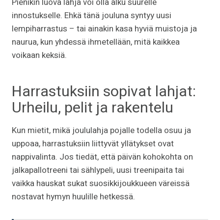
Pienikin luova lahja voi olla alku suurelle
innostukselle. Ehkä tänä jouluna syntyy uusi
lempiharrastus – tai ainakin kasa hyviä muistoja ja
naurua, kun yhdessä ihmetellään, mitä kaikkea
voikaan keksiä.
Harrastuksiin sopivat lahjat:
Urheilu, pelit ja rakentelu
Kun mietit, mikä joululahja pojalle todella osuu ja
uppoaa, harrastuksiin liittyvät yllätykset ovat
nappivalinta. Jos tiedät, että päivän kohokohta on
jalkapallotreeni tai sählypeli, uusi treenipaita tai
vaikka hauskat sukat suosikkijoukkueen väreissä
nostavat hymyn huulille hetkessä.