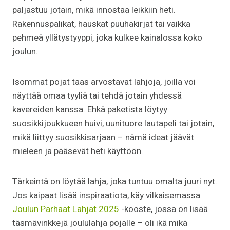
paljastuu jotain, mikä innostaa leikkiin heti.
Rakennuspalikat, hauskat puuhakirjat tai vaikka
pehmeä yllätystyyppi, joka kulkee kainalossa koko
joulun.
Isommat pojat taas arvostavat lahjoja, joilla voi
näyttää omaa tyyliä tai tehdä jotain yhdessä
kavereiden kanssa. Ehkä paketista löytyy
suosikkijoukkueen huivi, uunituore lautapeli tai jotain,
mikä liittyy suosikkisarjaan – nämä ideat jäävät
mieleen ja pääsevät heti käyttöön.
Tärkeintä on löytää lahja, joka tuntuu omalta juuri nyt.
Jos kaipaat lisää inspiraatiota, käy vilkaisemassa
Joulun Parhaat Lahjat 2025
-kooste, jossa on lisää
täsmävinkkejä joululahja pojalle – oli ikä mikä