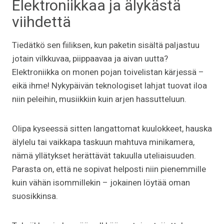
Elektroniikkaa ja älykästä
viihdettä
Tiedätkö sen fiiliksen, kun paketin sisältä paljastuu
jotain vilkkuvaa, piippaavaa ja aivan uutta?
Elektroniikka on monen pojan toivelistan kärjessä –
eikä ihme! Nykypäivän teknologiset lahjat tuovat iloa
niin peleihin, musiikkiin kuin arjen hassutteluun.
Olipa kyseessä sitten langattomat kuulokkeet, hauska
älylelu tai vaikkapa taskuun mahtuva minikamera,
nämä yllätykset herättävät takuulla uteliaisuuden.
Parasta on, että ne sopivat helposti niin pienemmille
kuin vähän isommillekin – jokainen löytää oman
suosikkinsa.