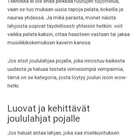
Tekniikka ei ole enää pelkkää ruutujen tuijottelua,
vaan se tuo mukaan uusia tapoja pelata, kokeilla ja
nauraa yhdessä. Ja mikä parasta, monet näistä
lahjoista sopivat täydellisesti yhteisiin hetkiin: voit
vaikka pelata kaksin, ottaa haasteen vastaan tai jakaa
musiikkikokemuksen kaverin kanssa.
Jos etsit joululahjaa pojalle, joka innostuu kaikesta
uudesta ja haluaa testata viimeisimpiä vempaimia,
tämä on se kategoria, josta löytyy joulun isoin wow-
hetki.
Luovat ja kehittävät
joululahjat pojalle
Jos haluat antaa lahjan, joka saa mielikuvituksen