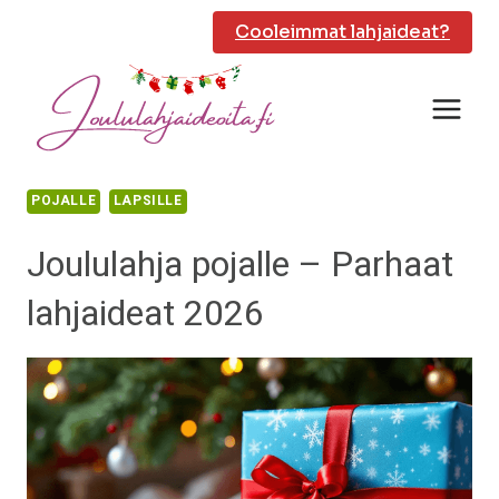
Siirry
Cooleimmat lahjaideat?
sisältöön
POJALLE
LAPSILLE
Joululahja pojalle – Parhaat
lahjaideat 2026