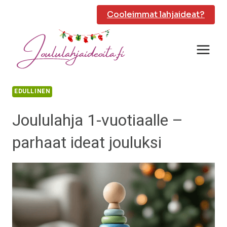
Siirry
Cooleimmat lahjaideat?
sisältöön
EDULLINEN
Joululahja 1-vuotiaalle –
parhaat ideat jouluksi