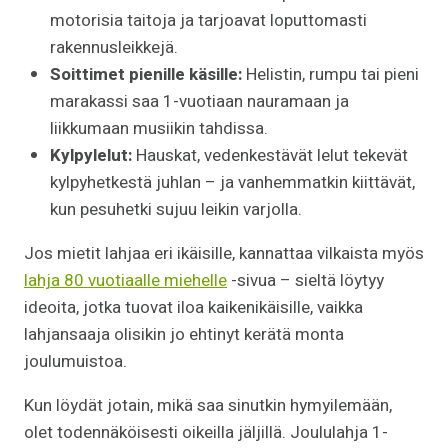
motorisia taitoja ja tarjoavat loputtomasti
rakennusleikkejä.
Soittimet pienille käsille:
Helistin, rumpu tai pieni
marakassi saa 1-vuotiaan nauramaan ja
liikkumaan musiikin tahdissa.
Kylpylelut:
Hauskat, vedenkestävät lelut tekevät
kylpyhetkestä juhlan – ja vanhemmatkin kiittävät,
kun pesuhetki sujuu leikin varjolla.
Jos mietit lahjaa eri ikäisille, kannattaa vilkaista myös
lahja 80 vuotiaalle miehelle
-sivua – sieltä löytyy
ideoita, jotka tuovat iloa kaikenikäisille, vaikka
lahjansaaja olisikin jo ehtinyt kerätä monta
joulumuistoa.
Kun löydät jotain, mikä saa sinutkin hymyilemään,
olet todennäköisesti oikeilla jäljillä. Joululahja 1-