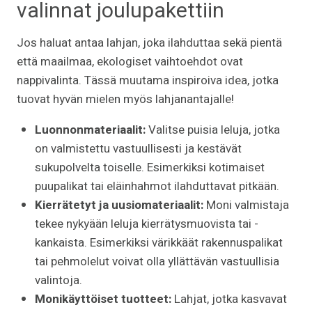
valinnat joulupakettiin
Jos haluat antaa lahjan, joka ilahduttaa sekä pientä
että maailmaa, ekologiset vaihtoehdot ovat
nappivalinta. Tässä muutama inspiroiva idea, jotka
tuovat hyvän mielen myös lahjanantajalle!
Luonnonmateriaalit:
Valitse puisia leluja, jotka
on valmistettu vastuullisesti ja kestävät
sukupolvelta toiselle. Esimerkiksi kotimaiset
puupalikat tai eläinhahmot ilahduttavat pitkään.
Kierrätetyt ja uusiomateriaalit:
Moni valmistaja
tekee nykyään leluja kierrätysmuovista tai -
kankaista. Esimerkiksi värikkäät rakennuspalikat
tai pehmolelut voivat olla yllättävän vastuullisia
valintoja.
Monikäyttöiset tuotteet:
Lahjat, jotka kasvavat