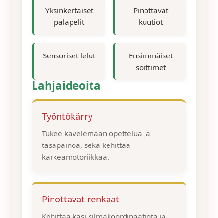
Yksinkertaiset
Pinottavat
palapelit
kuutiot
Sensoriset lelut
Ensimmäiset
soittimet
Lahjaideoita
Työntökärry
Tukee kävelemään opettelua ja
tasapainoa, sekä kehittää
karkeamotoriikkaa.
Pinottavat renkaat
Kehittää käsi-silmäkoordinaatiota ja