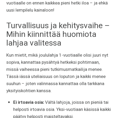
vuotiaalle on ennen kaikkea pieni hetki iloa – ja ehkä
uusi lempilelu kainaloon!
Turvallisuus ja kehitysvaihe –
Mihin kiinnittää huomiota
lahjaa valitessa
Kun mietit, mikä joululahja 1-vuotiaalle olisi juuri nyt
sopiva, kannattaa pysähtyä hetkeksi pohtimaan,
missä vaiheessa pieni tutkimusmatkailija menee.
Tässä iässä uteliaisuus on loputon ja kaikki menee
suuhun – joten valinnassa kannattaa olla tarkkana
yksityiskohtien kanssa.
Ei irtoavia osia:
Vältä lahjoja, joissa on pieniä tai
helposti irtoavia osia. Yksi-vuotiaan käsissä kaikki
päätyy helposti maisteltavaksi.