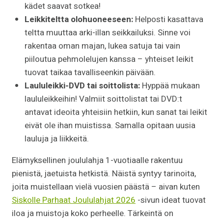
kädet saavat sotkea!
Leikkiteltta olohuoneeseen:
Helposti kasattava
teltta muuttaa arki-illan seikkailuksi. Sinne voi
rakentaa oman majan, lukea satuja tai vain
piiloutua pehmolelujen kanssa – yhteiset leikit
tuovat taikaa tavalliseenkin päivään.
Laululeikki-DVD tai soittolista:
Hyppää mukaan
laululeikkeihin! Valmiit soittolistat tai DVD:t
antavat ideoita yhteisiin hetkiin, kun sanat tai leikit
eivät ole ihan muistissa. Samalla opitaan uusia
lauluja ja liikkeitä.
Elämyksellinen joululahja 1-vuotiaalle rakentuu
pienistä, jaetuista hetkistä. Näistä syntyy tarinoita,
joita muistellaan vielä vuosien päästä – aivan kuten
Siskolle Parhaat Joululahjat 2026
-sivun ideat tuovat
iloa ja muistoja koko perheelle. Tärkeintä on