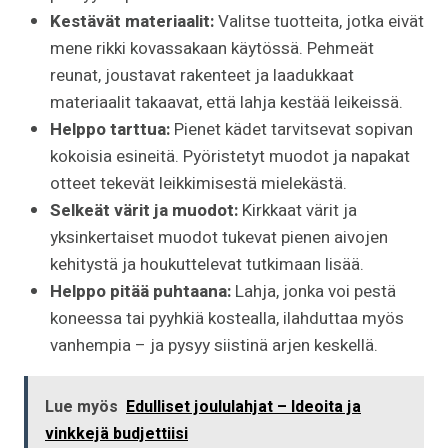
Kestävät materiaalit:
Valitse tuotteita, jotka eivät
mene rikki kovassakaan käytössä. Pehmeät
reunat, joustavat rakenteet ja laadukkaat
materiaalit takaavat, että lahja kestää leikeissä.
Helppo tarttua:
Pienet kädet tarvitsevat sopivan
kokoisia esineitä. Pyöristetyt muodot ja napakat
otteet tekevät leikkimisestä mielekästä.
Selkeät värit ja muodot:
Kirkkaat värit ja
yksinkertaiset muodot tukevat pienen aivojen
kehitystä ja houkuttelevat tutkimaan lisää.
Helppo pitää puhtaana:
Lahja, jonka voi pestä
koneessa tai pyyhkiä kostealla, ilahduttaa myös
vanhempia – ja pysyy siistinä arjen keskellä.
Lue myös
Edulliset joululahjat – Ideoita ja
vinkkejä budjettiisi