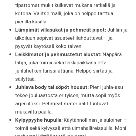
tipattomat mukit kulkevat mukana retkellä ja
kotona. Valitse malli, joka on helppo tarttua
pienillä käsillä.
Lämpimät villasukat ja pehmeät pipot:
Juhliin ja
ulkoiluun sopivat asusteet ilahduttavat – ja
pysyvät käytössä koko talven.
Leikkimatot ja pehmustetut alustat:
Näppärä
lahja, joka toimii sekä leikkipaikkana että
juhlahetken tanssilattiana. Helppo siirtää ja
säilyttää.
Juhlava body tai söpöt housut:
Pieni juhla-asu
tekee jouluaatosta erityisen, mutta sopii myös
arjen iloksi. Pehmeät materiaalit tuntuvat
mukavilta päällä.
Kylpypyyhe hupulla:
Käytännöllinen ja suloinen –
toimii sekä kylvyssä että uimahallireissuilla. Moni