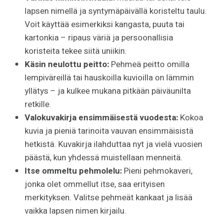
lapsen nimellä ja syntymäpäivällä koristeltu taulu.
Voit käyttää esimerkiksi kangasta, puuta tai
kartonkia – ripaus väriä ja persoonallisia
koristeita tekee siitä uniikin.
Käsin neulottu peitto:
Pehmeä peitto omilla
lempiväreillä tai hauskoilla kuvioilla on lämmin
yllätys – ja kulkee mukana pitkään päiväunilta
retkille.
Valokuvakirja ensimmäisestä vuodesta:
Kokoa
kuvia ja pieniä tarinoita vauvan ensimmäisistä
hetkistä. Kuvakirja ilahduttaa nyt ja vielä vuosien
päästä, kun yhdessä muistellaan menneitä.
Itse ommeltu pehmolelu:
Pieni pehmokaveri,
jonka olet ommellut itse, saa erityisen
merkityksen. Valitse pehmeät kankaat ja lisää
vaikka lapsen nimen kirjailu.