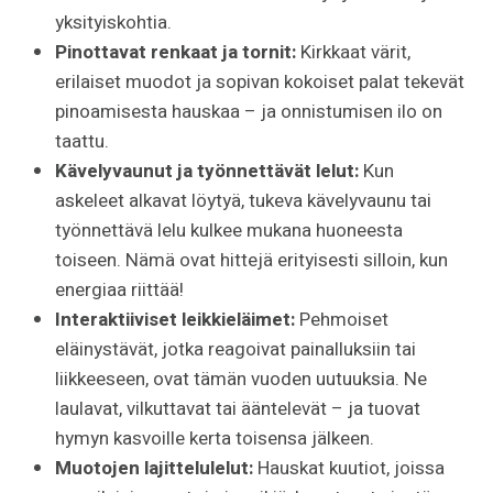
yksityiskohtia.
Pinottavat renkaat ja tornit:
Kirkkaat värit,
erilaiset muodot ja sopivan kokoiset palat tekevät
pinoamisesta hauskaa – ja onnistumisen ilo on
taattu.
Kävelyvaunut ja työnnettävät lelut:
Kun
askeleet alkavat löytyä, tukeva kävelyvaunu tai
työnnettävä lelu kulkee mukana huoneesta
toiseen. Nämä ovat hittejä erityisesti silloin, kun
energiaa riittää!
Interaktiiviset leikkieläimet:
Pehmoiset
eläinystävät, jotka reagoivat painalluksiin tai
liikkeeseen, ovat tämän vuoden uutuuksia. Ne
laulavat, vilkuttavat tai ääntelevät – ja tuovat
hymyn kasvoille kerta toisensa jälkeen.
Muotojen lajittelulelut:
Hauskat kuutiot, joissa