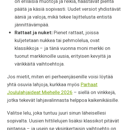
on erilaisia muotoja ja reikiä, haastavat pientä
päätä ja käsiä sopivasti. Uudet versiot yhdistävät
ääniä ja valoja, mikä tekee lajittelusta entistä
jännittävämpää.
Rattaat ja nuket:
Pienet rattaat, joissa
kuljetetaan nukkea tai pehmolelua, ovat
klassikkoja – ja tänä vuonna moni merkki on
tuonut markkinoille uusia, erityisen kevyitä ja
värikkäitä vaihtoehtoja.
Jos mietit, miten eri perheenjäsenille voisi löytää
yhtä osuvia lahjoja, kurkkaa myös
Parhaat
Joululahjaideat Miehelle 2026
– siellä on vinkkejä,
jotka tekevät lahjavalinnasta helppoa kaikenikäisille.
Valitse lelu, joka tuntuu juuri sinun läheisellesi
sopivalta. Uusien hittilelujen lisäksi klassikot pitävät
pintansa – ja usein se yksinkertaisin vaihtoehto on