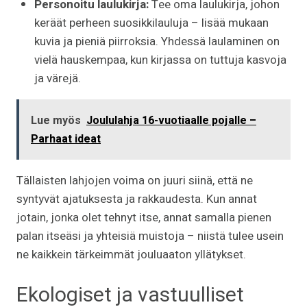
Personoitu laulukirja:
Tee oma laulukirja, johon
keräät perheen suosikkilauluja – lisää mukaan
kuvia ja pieniä piirroksia. Yhdessä laulaminen on
vielä hauskempaa, kun kirjassa on tuttuja kasvoja
ja värejä.
Lue myös
Joululahja 16-vuotiaalle pojalle –
Parhaat ideat
Tällaisten lahjojen voima on juuri siinä, että ne
syntyvät ajatuksesta ja rakkaudesta. Kun annat
jotain, jonka olet tehnyt itse, annat samalla pienen
palan itseäsi ja yhteisiä muistoja – niistä tulee usein
ne kaikkein tärkeimmät jouluaaton yllätykset.
Ekologiset ja vastuulliset