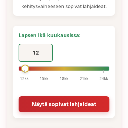
kehitysvaiheeseen sopivat lahjaideat.
Lapsen ikä kuukausissa:
12kk
15kk
18kk
21kk
24kk
Näytä sopivat lahjaideat