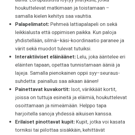
houkuttelevat matkimaan ja toistamaan –
samalla kielen kehitys saa vauhtia.
Palapelimatot:
Pehmeä lattiapalapeli on sekä
leikkialusta että oppimisen paikka. Kun paloja
yhdistellään, silmä–käsi-koordinaatio paranee ja
värit sekä muodot tulevat tutuiksi.
Interaktiiviset eläinäänet:
Lelu, joka ääntelee eri
eläinten tapaan, opettaa tunnistamaan ääniä ja
lajeja. Samalla pienokainen oppii syy–seuraus-
suhdetta: painallus saa aikaan äänen!
Painettavat kuvakortit:
Isot, värikkäät kortit,
joissa on tuttuja esineitä ja eläimiä, houkuttelevat
osoittamaan ja nimeämään. Helppo tapa
harjoitella sanoja yhdessä aikuisen kanssa.
Erilaiset pinottavat kupit:
Kupit, jotka voi kasata
torniksi tai piilottaa sisäkkäin, kehittävät