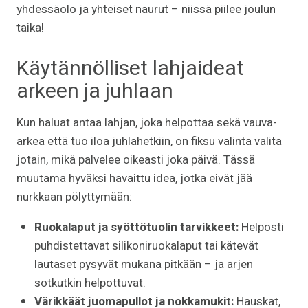
yhdessäolo ja yhteiset naurut – niissä piilee joulun
taika!
Käytännölliset lahjaideat
arkeen ja juhlaan
Kun haluat antaa lahjan, joka helpottaa sekä vauva-
arkea että tuo iloa juhlahetkiin, on fiksu valinta valita
jotain, mikä palvelee oikeasti joka päivä. Tässä
muutama hyväksi havaittu idea, jotka eivät jää
nurkkaan pölyttymään:
Ruokalaput ja syöttötuolin tarvikkeet:
Helposti
puhdistettavat silikoniruokalaput tai kätevät
lautaset pysyvät mukana pitkään – ja arjen
sotkutkin helpottuvat.
Värikkäät juomapullot ja nokkamukit:
Hauskat,