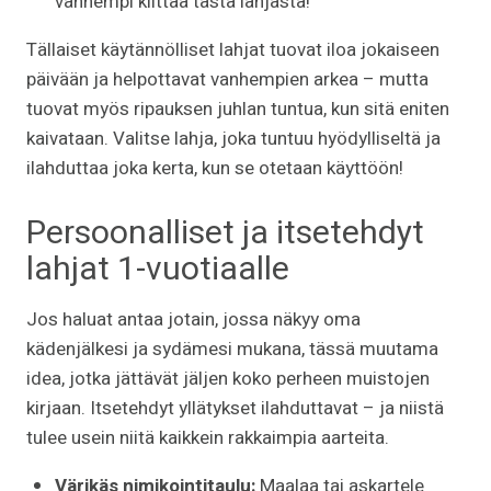
vanhempi kiittää tästä lahjasta!
Tällaiset käytännölliset lahjat tuovat iloa jokaiseen
päivään ja helpottavat vanhempien arkea – mutta
tuovat myös ripauksen juhlan tuntua, kun sitä eniten
kaivataan. Valitse lahja, joka tuntuu hyödylliseltä ja
ilahduttaa joka kerta, kun se otetaan käyttöön!
Persoonalliset ja itsetehdyt
lahjat 1-vuotiaalle
Jos haluat antaa jotain, jossa näkyy oma
kädenjälkesi ja sydämesi mukana, tässä muutama
idea, jotka jättävät jäljen koko perheen muistojen
kirjaan. Itsetehdyt yllätykset ilahduttavat – ja niistä
tulee usein niitä kaikkein rakkaimpia aarteita.
Värikäs nimikointitaulu:
Maalaa tai askartele