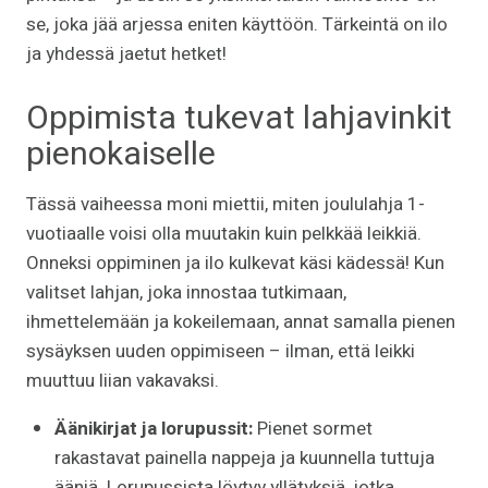
se, joka jää arjessa eniten käyttöön. Tärkeintä on ilo
ja yhdessä jaetut hetket!
Oppimista tukevat lahjavinkit
pienokaiselle
Tässä vaiheessa moni miettii, miten joululahja 1-
vuotiaalle voisi olla muutakin kuin pelkkää leikkiä.
Onneksi oppiminen ja ilo kulkevat käsi kädessä! Kun
valitset lahjan, joka innostaa tutkimaan,
ihmettelemään ja kokeilemaan, annat samalla pienen
sysäyksen uuden oppimiseen – ilman, että leikki
muuttuu liian vakavaksi.
Äänikirjat ja lorupussit:
Pienet sormet
rakastavat painella nappeja ja kuunnella tuttuja
ääniä. Lorupussista löytyy yllätyksiä, jotka