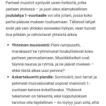
Parhaat muistot syntyvät usein hetkistä, jotka
jaetaan yhdessä – ja juuri siksi elämyksellinen
joululahja 1-vuotiaalle
voi olla jotain, jossa koko
perhe pääsee mukaan touhuamaan. Tällaiset lahjat
eivät jää vain yhdeksi esineeksi hyllyyn, vaan tuovat
iloa pitkään ja vahvistavat yhteistä arkea.
Yhteinen musisointi:
Pieni rumpusetti,
marakassit tai rytmimunat houkuttelevat koko
perheen jammailemaan. Musiikkihetket ovat
täynnä naurua ja rytmiä, ja ne jäävät mieleen –
ehkä tästä alkaa uusi perinne?
Askartelusetti pienille:
Sormivärit, isot tarrat ja
pehmeät muovailuvahat sopivat mainiosti 1-
vuotiaan kanssa kokeiltavaksi. Yhdessä
tekeminen on tärkeintä, eikä lopputuloksen
tarvitse olla täydellinen – ilo löytyy juuri siitä, että