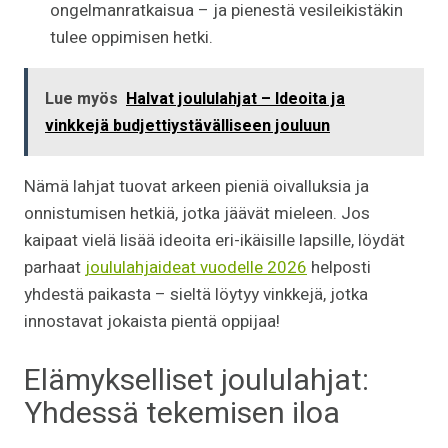
ongelmanratkaisua – ja pienestä vesileikistäkin
tulee oppimisen hetki.
Lue myös
Halvat joululahjat – Ideoita ja
vinkkejä budjettiystävälliseen jouluun
Nämä lahjat tuovat arkeen pieniä oivalluksia ja
onnistumisen hetkiä, jotka jäävät mieleen. Jos
kaipaat vielä lisää ideoita eri-ikäisille lapsille, löydät
parhaat
joululahjaideat vuodelle 2026
helposti
yhdestä paikasta – sieltä löytyy vinkkejä, jotka
innostavat jokaista pientä oppijaa!
Elämykselliset joululahjat:
Yhdessä tekemisen iloa