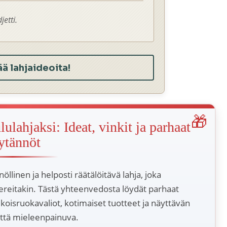
jetti.
ää lahjaideoita!
lahjaksi: Ideat, vinkit ja parhaat
ytännöt
öllinen ja helposti räätälöitävä lahja, joka
vereitakin. Tästä yhteenvedosta löydät parhaat
rikoisruokavaliot, kotimaiset tuotteet ja näyttävän
että mieleenpainuva.