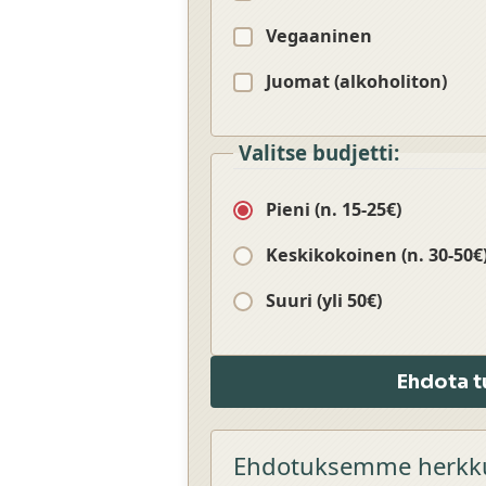
Vegaaninen
Juomat (alkoholiton)
Valitse budjetti:
Pieni (n. 15-25€)
Keskikokoinen (n. 30-50€
Suuri (yli 50€)
Ehdota t
Ehdotuksemme herkkuk