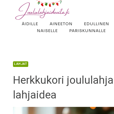
Siirry
sisältöön
ÄIDILLE
AINEETON
EDULLINEN
NAISELLE
PARISKUNNALLE
LAHJAT
Herkkukori joululahja
lahjaidea