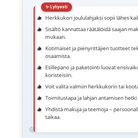
Herkkukori joululahjaksi sopii lähes kai
Sisältö kannattaa räätälöidä saajan ma
mukaan.
Kotimaiset ja pienyrittäjien tuotteet te
osaamista.
Esillepano ja paketointi luovat ensivaik
koristeisiin.
Voit valita valmiin herkkukorin tai k
Toimitustapa ja lahjan antamisen hetki
Yhdistä makuja ja teemoja – persoonall
taikaa.