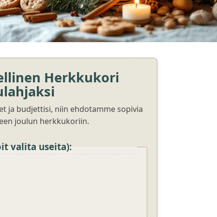
llinen Herkkukori
ulahjaksi
et ja budjettisi, niin ehdotamme sopivia
seen joulun herkkukoriin.
t valita useita):