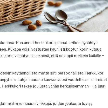
paketissa. Kun annat herkkukorin, annat hetken pysähtyä
een. Kukapa voisi vastustaa kauniisti kootun korin kutsua,
korin viehätys piilee siinä, että se sopii melkein kaikille –
takin käytännöllistä mutta silti persoonallista. Herkkukori
lunpyhinä. Lahjan suosio kasvaa vuosi vuodelta, sillä ihmiset
 Herkkukori tekee joulusta vähän herkullisemman – ja juuri
ydät meiltä runsaasti vinkkejä, joiden joukosta löytyy