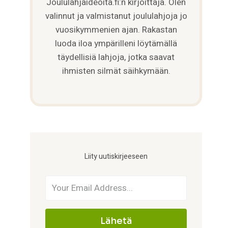
Joululahjaideoita.fi:n kirjoittaja. Olen
valinnut ja valmistanut joululahjoja jo
vuosikymmenien ajan. Rakastan
luoda iloa ympärilleni löytämällä
täydellisiä lahjoja, jotka saavat
ihmisten silmät säihkymään.
Liity uutiskirjeeseen
Lähetä