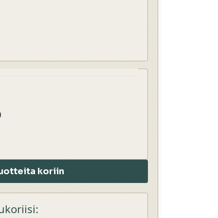
)
uotteita koriin
oriisi: