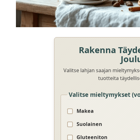
Rakenna Täyde
Joul
Valitse lahjan saajan mieltymyks
tuotteita täydelli
Valitse mieltymykset (voi
Makea
Suolainen
Gluteeniton