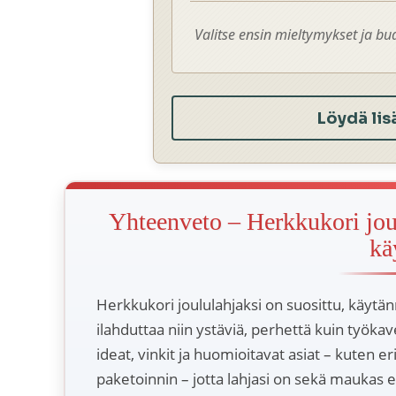
Valitse ensin mieltymykset ja bud
Löydä lis
Yhteenveto – Herkkukori joulu
kä
Herkkukori joululahjaksi on suosittu, käytänn
ilahduttaa niin ystäviä, perhettä kuin työka
ideat, vinkit ja huomioitavat asiat – kuten e
paketoinnin – jotta lahjasi on sekä maukas 