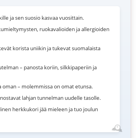
kille ja sen suosio kasvaa vuosittain.
kumieltymysten, ruokavalioiden ja allergioiden
kevät korista uniikin ja tukevat suomalaista
utelman – panosta koriin, silkkipaperiin ja
oota oman – molemmissa on omat etunsa.
 nostavat lahjan tunnelman uudelle tasolle.
inen herkkukori jää mieleen ja tuo joulun