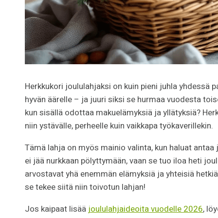
Herkkukori joululahjaksi on kuin pieni juhla yhdessä 
hyvän äärelle – ja juuri siksi se hurmaa vuodesta tois
kun sisällä odottaa makuelämyksiä ja yllätyksiä? Herkku
niin ystävälle, perheelle kuin vaikkapa työkaverillekin.
Tämä lahja on myös mainio valinta, kun haluat antaa jo
ei jää nurkkaan pölyttymään, vaan se tuo iloa heti jou
arvostavat yhä enemmän elämyksiä ja yhteisiä hetkiä.
se tekee siitä niin toivotun lahjan!
Jos kaipaat lisää
joululahjaideoita vuodelle 2026
, lö